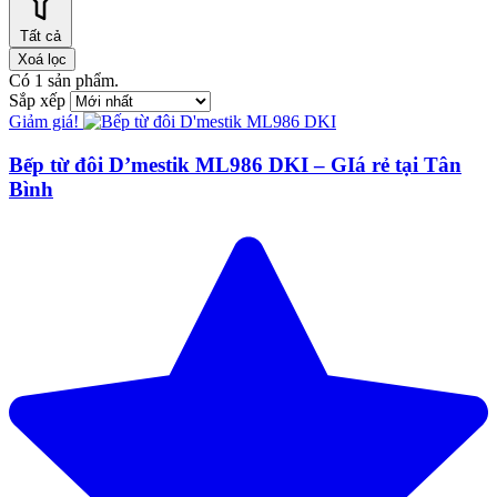
Tất cả
Xoá lọc
Có
1
sản phẩm.
Sắp xếp
Giảm giá!
Bếp từ đôi D’mestik ML986 DKI – GIá rẻ tại Tân
Bình