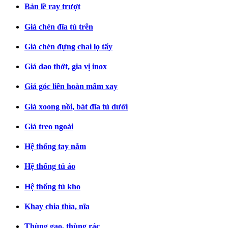
Bản lề ray trượt
Giá chén đĩa tủ trên
Giá chén đựng chai lọ tẩy
Giá dao thớt, gia vị inox
Giá góc liên hoàn mâm xay
Giá xoong nồi, bát đĩa tủ dưới
Giá treo ngoài
Hệ thống tay nắm
Hệ thống tủ áo
Hệ thống tủ kho
Khay chia thìa, nĩa
Thùng gạo, thùng rác