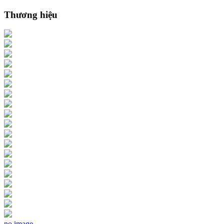
Thương hiệu
no image