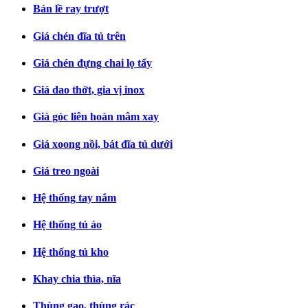
Bản lề ray trượt
Giá chén đĩa tủ trên
Giá chén đựng chai lọ tẩy
Giá dao thớt, gia vị inox
Giá góc liên hoàn mâm xay
Giá xoong nồi, bát đĩa tủ dưới
Giá treo ngoài
Hệ thống tay nắm
Hệ thống tủ áo
Hệ thống tủ kho
Khay chia thìa, nĩa
Thùng gạo, thùng rác