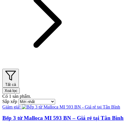
Tất cả
Xoá lọc
Có
1
sản phẩm.
Sắp xếp
Giảm giá!
Bếp 3 từ Malloca MI 593 BN – Giá rẻ tại Tân Bình