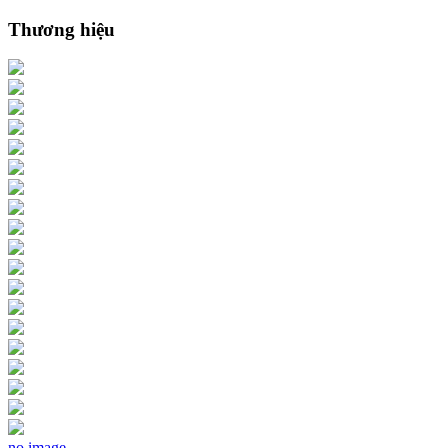
Thương hiệu
no image