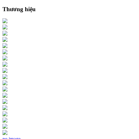
Thương hiệu
no image