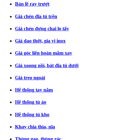
Bản lề ray trượt
Giá chén đĩa tủ trên
Giá chén đựng chai lọ tẩy
Giá dao thớt, gia vị inox
Giá góc liên hoàn mâm xay
Giá xoong nồi, bát đĩa tủ dưới
Giá treo ngoài
Hệ thống tay nắm
Hệ thống tủ áo
Hệ thống tủ kho
Khay chia thìa, nĩa
Thùng gạo, thùng rác