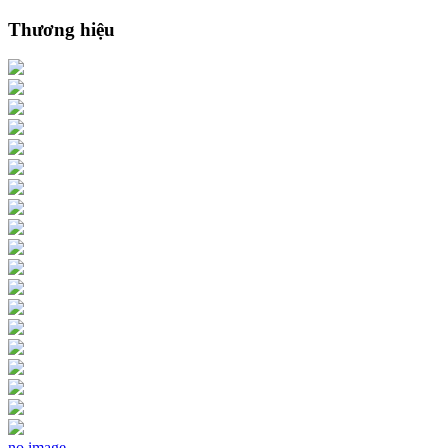
Thương hiệu
no image