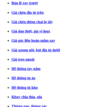
Bản lề ray trượt
Giá chén đĩa tủ trên
Giá chén đựng chai lọ tẩy
Giá dao thớt, gia vị inox
Giá góc liên hoàn mâm xay
Giá xoong nồi, bát đĩa tủ dưới
Giá treo ngoài
Hệ thống tay nắm
Hệ thống tủ áo
Hệ thống tủ kho
Khay chia thìa, nĩa
Thùng gạo, thùng rác