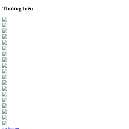
Thương hiệu
no image