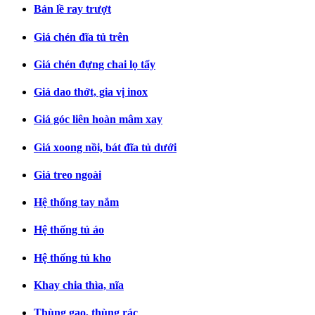
Bản lề ray trượt
Giá chén đĩa tủ trên
Giá chén đựng chai lọ tẩy
Giá dao thớt, gia vị inox
Giá góc liên hoàn mâm xay
Giá xoong nồi, bát đĩa tủ dưới
Giá treo ngoài
Hệ thống tay nắm
Hệ thống tủ áo
Hệ thống tủ kho
Khay chia thìa, nĩa
Thùng gạo, thùng rác