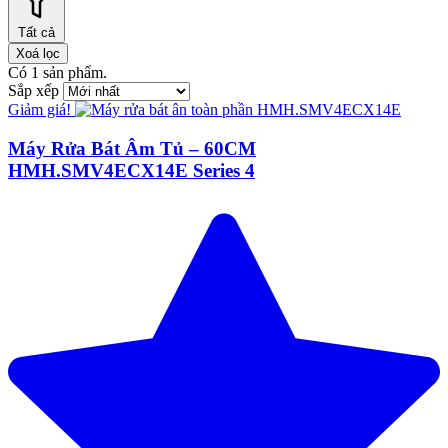
Tất cả
Xoá lọc
Có
1
sản phẩm.
Sắp xếp
Giảm giá!
Máy Rửa Bát Âm Tủ – 60CM
HMH.SMV4ECX14E Series 4