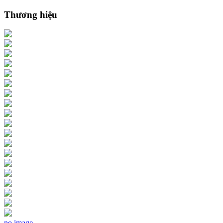
Thương hiệu
no image