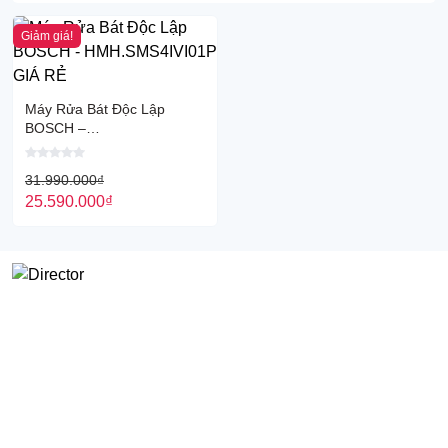
Giảm giá!
Máy Rửa Bát Độc Lập
BOSCH –
HMH.SMS4IVI01P GIÁ RẺ
31.990.000
₫
25.590.000
₫