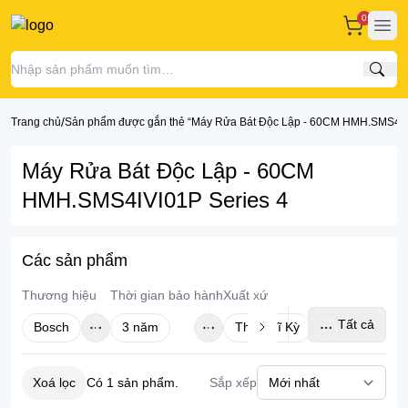
0
Ope
Tìm
/
Trang chủ
Sản phẩm được gắn thẻ “Máy Rửa Bát Độc Lập - 60CM HMH.SMS4IVI
Máy Rửa Bát Độc Lập - 60CM
HMH.SMS4IVI01P Series 4
Các sản phẩm
Thương hiệu
Thời gian bảo hành
Xuất xứ
Tất cả
Bosch
3 năm
Thổ Nhĩ Kỳ
Xoá lọc
Sắp xếp
Có
1
sản phẩm.