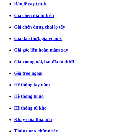
Bản lề ray trượt
Giá chén đĩa tủ trên
Giá chén đựng chai lọ tẩy
Giá dao thớt, gia vị inox
Giá góc liên hoàn mâm xay
Giá xoong nồi, bát đĩa tủ dưới
Giá treo ngoài
Hệ thống tay nắm
Hệ thống tủ áo
Hệ thống tủ kho
Khay chia thìa, nĩa
Thùng gạo, thùng rác