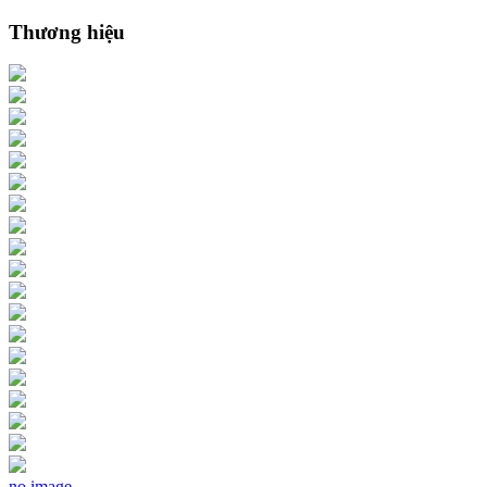
Thương hiệu
no image