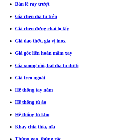
Bản lề ray trượt
Giá chén đĩa tủ trên
Giá chén đựng chai lọ tẩy
Giá dao thớt, gia vị inox
Giá góc liên hoàn mâm xay
Giá xoong nồi, bát đĩa tủ dưới
Giá treo ngoài
Hệ thống tay nắm
Hệ thống tủ áo
Hệ thống tủ kho
Khay chia thìa, nĩa
Thùng gạo, thùng rác