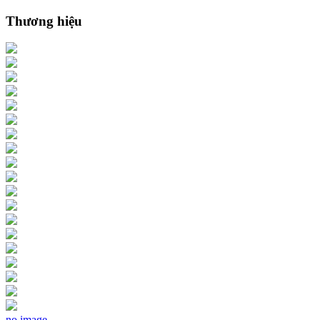
Thương hiệu
no image