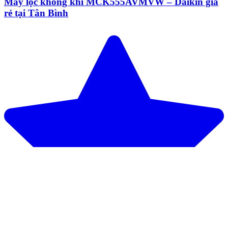
Máy lọc không khí MCK555AVMVW – Daikin giá
rẻ tại Tân Bình