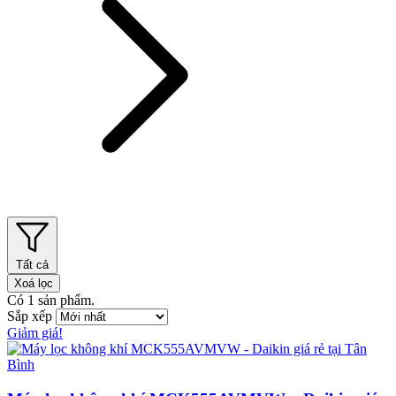
Tất cả
Xoá lọc
Có
1
sản phẩm.
Sắp xếp
Giảm giá!