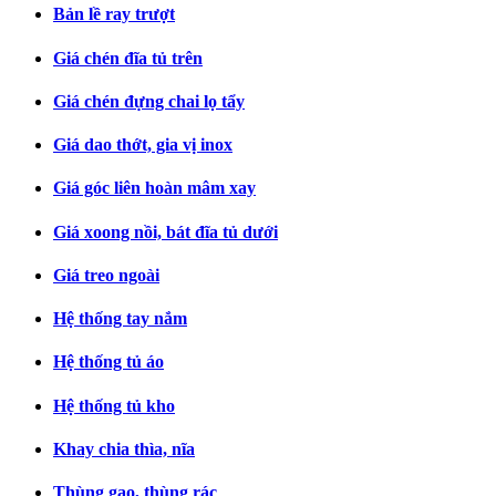
Bản lề ray trượt
Giá chén đĩa tủ trên
Giá chén đựng chai lọ tẩy
Giá dao thớt, gia vị inox
Giá góc liên hoàn mâm xay
Giá xoong nồi, bát đĩa tủ dưới
Giá treo ngoài
Hệ thống tay nắm
Hệ thống tủ áo
Hệ thống tủ kho
Khay chia thìa, nĩa
Thùng gạo, thùng rác