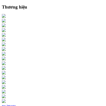
Thương hiệu
no image