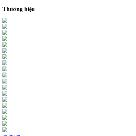
Thương hiệu
no image