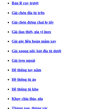
Bản lề ray trượt
Giá chén đĩa tủ trên
Giá chén đựng chai lọ tẩy
Giá dao thớt, gia vị inox
Giá góc liên hoàn mâm xay
Giá xoong nồi, bát đĩa tủ dưới
Giá treo ngoài
Hệ thống tay nắm
Hệ thống tủ áo
Hệ thống tủ kho
Khay chia thìa, nĩa
Thùng gạo, thùng rác