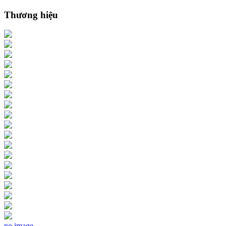
Thương hiệu
no image