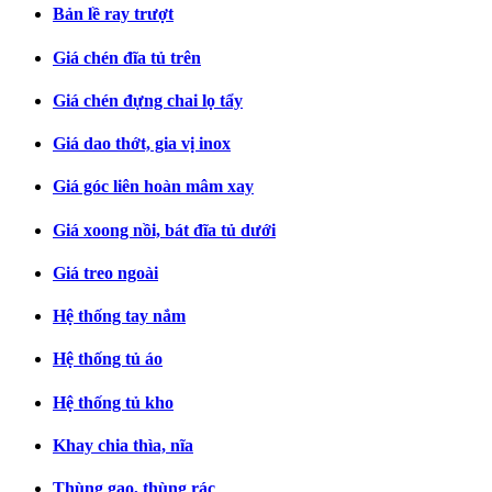
Bản lề ray trượt
Giá chén đĩa tủ trên
Giá chén đựng chai lọ tẩy
Giá dao thớt, gia vị inox
Giá góc liên hoàn mâm xay
Giá xoong nồi, bát đĩa tủ dưới
Giá treo ngoài
Hệ thống tay nắm
Hệ thống tủ áo
Hệ thống tủ kho
Khay chia thìa, nĩa
Thùng gạo, thùng rác