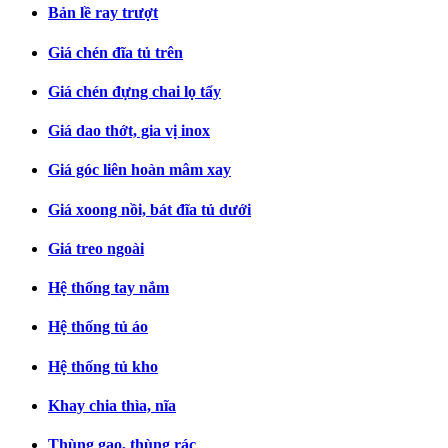
Bản lề ray trượt
Giá chén đĩa tủ trên
Giá chén đựng chai lọ tẩy
Giá dao thớt, gia vị inox
Giá góc liên hoàn mâm xay
Giá xoong nồi, bát đĩa tủ dưới
Giá treo ngoài
Hệ thống tay nắm
Hệ thống tủ áo
Hệ thống tủ kho
Khay chia thìa, nĩa
Thùng gạo, thùng rác