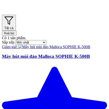
Tất cả
Xoá lọc
Có
1
sản phẩm.
Sắp xếp
Giảm giá!
Máy hút mùi đảo Malloca SOPHIE K-500B