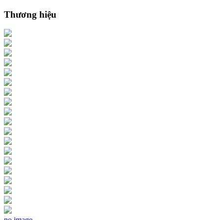
Thương hiệu
no image