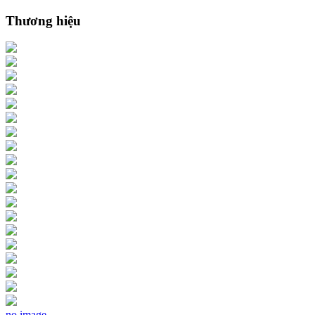
Thương hiệu
no image