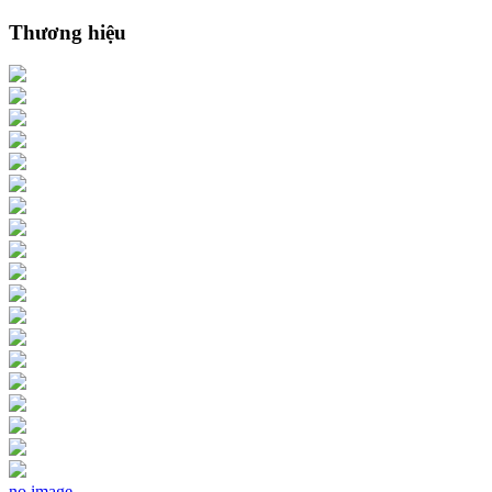
Thương hiệu
no image