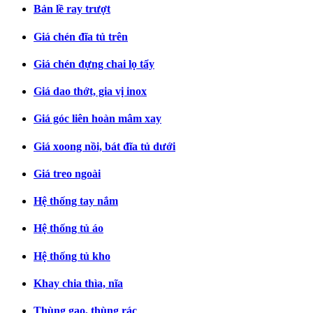
Bản lề ray trượt
Giá chén đĩa tủ trên
Giá chén đựng chai lọ tẩy
Giá dao thớt, gia vị inox
Giá góc liên hoàn mâm xay
Giá xoong nồi, bát đĩa tủ dưới
Giá treo ngoài
Hệ thống tay nắm
Hệ thống tủ áo
Hệ thống tủ kho
Khay chia thìa, nĩa
Thùng gạo, thùng rác