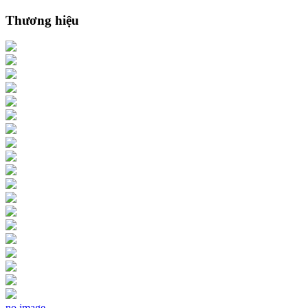
Thương hiệu
no image