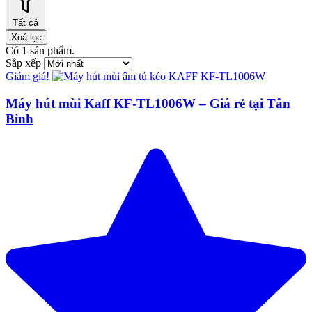
Tất cả
Xoá lọc
Có
1
sản phẩm.
Sắp xếp
Giảm giá!
Máy hút mùi Kaff KF-TL1006W – Giá rẻ tại Tân
Bình