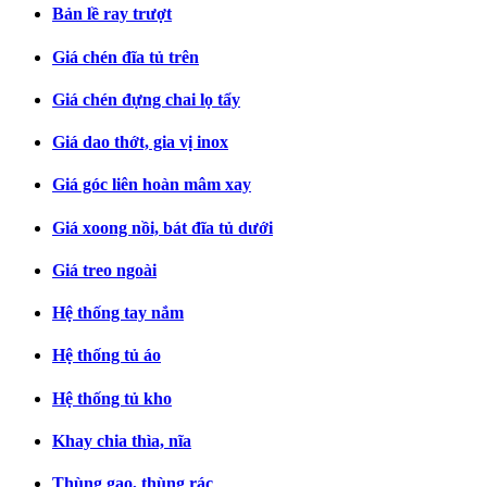
Bản lề ray trượt
Giá chén đĩa tủ trên
Giá chén đựng chai lọ tẩy
Giá dao thớt, gia vị inox
Giá góc liên hoàn mâm xay
Giá xoong nồi, bát đĩa tủ dưới
Giá treo ngoài
Hệ thống tay nắm
Hệ thống tủ áo
Hệ thống tủ kho
Khay chia thìa, nĩa
Thùng gạo, thùng rác