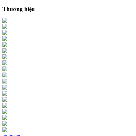
Thương hiệu
no image