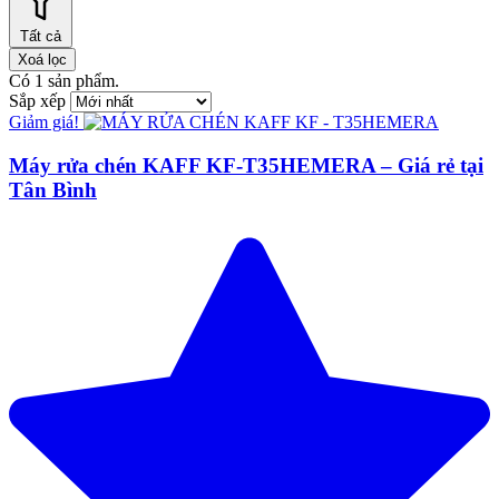
Tất cả
Xoá lọc
Có
1
sản phẩm.
Sắp xếp
Giảm giá!
Máy rửa chén KAFF KF-T35HEMERA – Giá rẻ tại
Tân Bình