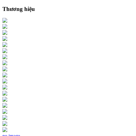
Thương hiệu
no image