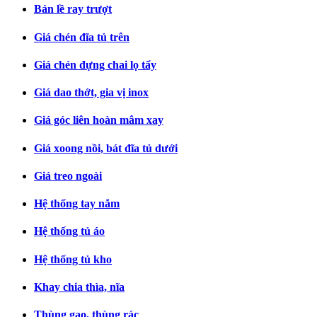
Bản lề ray trượt
Giá chén đĩa tủ trên
Giá chén đựng chai lọ tẩy
Giá dao thớt, gia vị inox
Giá góc liên hoàn mâm xay
Giá xoong nồi, bát đĩa tủ dưới
Giá treo ngoài
Hệ thống tay nắm
Hệ thống tủ áo
Hệ thống tủ kho
Khay chia thìa, nĩa
Thùng gạo, thùng rác