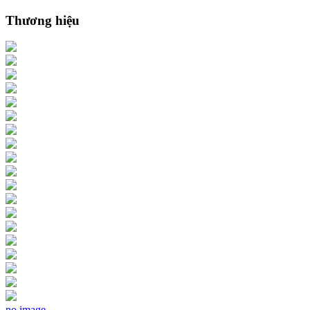
Thương hiệu
no image