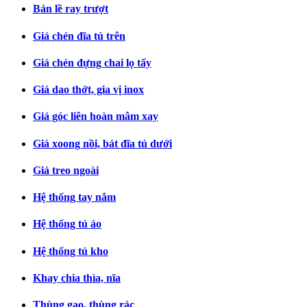
Bản lề ray trượt
Giá chén đĩa tủ trên
Giá chén đựng chai lọ tẩy
Giá dao thớt, gia vị inox
Giá góc liên hoàn mâm xay
Giá xoong nồi, bát đĩa tủ dưới
Giá treo ngoài
Hệ thống tay nắm
Hệ thống tủ áo
Hệ thống tủ kho
Khay chia thìa, nĩa
Thùng gạo, thùng rác