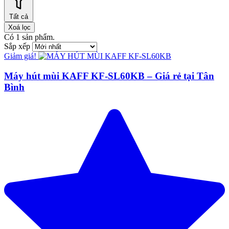
Tất cả
Xoá lọc
Có
1
sản phẩm.
Sắp xếp
Giảm giá!
Máy hút mùi KAFF KF-SL60KB – Giá rẻ tại Tân
Bình