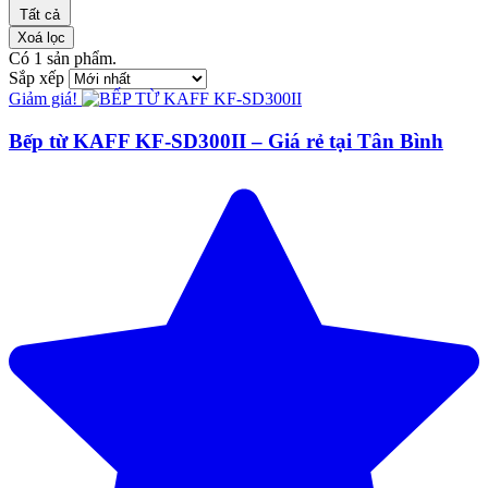
Tất cả
Xoá lọc
Có
1
sản phẩm.
Sắp xếp
Giảm giá!
Bếp từ KAFF KF-SD300II – Giá rẻ tại Tân Bình