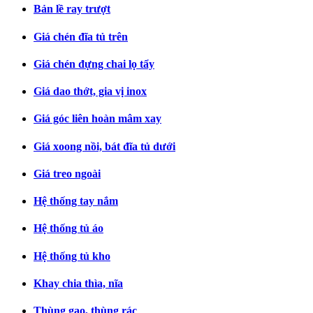
Bản lề ray trượt
Giá chén đĩa tủ trên
Giá chén đựng chai lọ tẩy
Giá dao thớt, gia vị inox
Giá góc liên hoàn mâm xay
Giá xoong nồi, bát đĩa tủ dưới
Giá treo ngoài
Hệ thống tay nắm
Hệ thống tủ áo
Hệ thống tủ kho
Khay chia thìa, nĩa
Thùng gạo, thùng rác