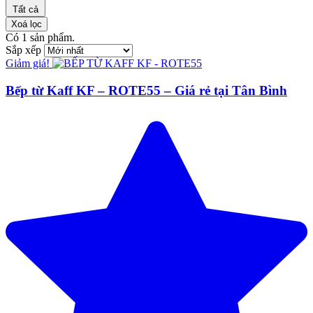
Tất cả
Xoá lọc
Có
1
sản phẩm.
Sắp xếp
Giảm giá!
Bếp từ Kaff KF – ROTE55 – Giá rẻ tại Tân Bình