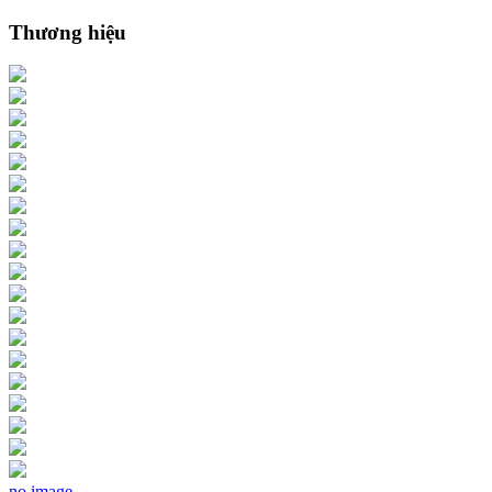
Thương hiệu
no image