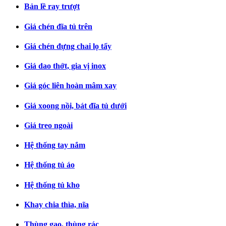
Bản lề ray trượt
Giá chén đĩa tủ trên
Giá chén đựng chai lọ tẩy
Giá dao thớt, gia vị inox
Giá góc liên hoàn mâm xay
Giá xoong nồi, bát đĩa tủ dưới
Giá treo ngoài
Hệ thống tay nắm
Hệ thống tủ áo
Hệ thống tủ kho
Khay chia thìa, nĩa
Thùng gạo, thùng rác