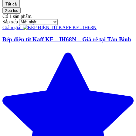
Tất cả
Xoá lọc
Có
1
sản phẩm.
Sắp xếp
Giảm giá!
Bếp điện từ Kaff KF – IH68N – Giá rẻ tại Tân Bình