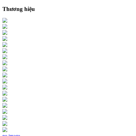
Thương hiệu
no image