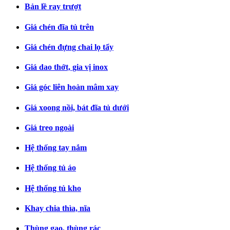
Bản lề ray trượt
Giá chén đĩa tủ trên
Giá chén đựng chai lọ tẩy
Giá dao thớt, gia vị inox
Giá góc liên hoàn mâm xay
Giá xoong nồi, bát đĩa tủ dưới
Giá treo ngoài
Hệ thống tay nắm
Hệ thống tủ áo
Hệ thống tủ kho
Khay chia thìa, nĩa
Thùng gạo, thùng rác