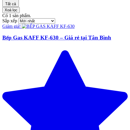
Tất cả
Xoá lọc
Có
1
sản phẩm.
Sắp xếp
Giảm giá!
Bếp Gas KAFF KF-630 – Giá rẻ tại Tân Bình