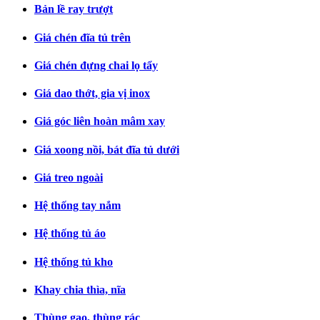
Bản lề ray trượt
Giá chén đĩa tủ trên
Giá chén đựng chai lọ tẩy
Giá dao thớt, gia vị inox
Giá góc liên hoàn mâm xay
Giá xoong nồi, bát đĩa tủ dưới
Giá treo ngoài
Hệ thống tay nắm
Hệ thống tủ áo
Hệ thống tủ kho
Khay chia thìa, nĩa
Thùng gạo, thùng rác