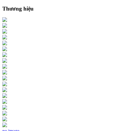
Thương hiệu
no image