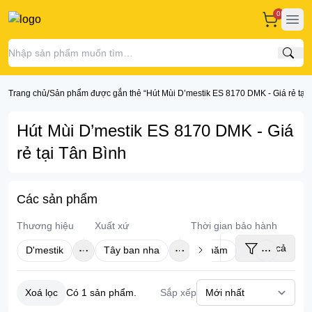
0
Ope
Tìm
/
Trang chủ
Sản phẩm được gắn thẻ “Hút Mùi D’mestik ES 8170 DMK - Giá rẻ tại 
Hút Mùi D’mestik ES 8170 DMK - Giá
rẻ tại Tân Bình
Các sản phẩm
Thương hiệu
Xuất xứ
Thời gian bảo hành
Tất cả
D'mestik
Tây ban nha
3 năm
Xoá lọc
Sắp xếp
Có
1
sản phẩm.