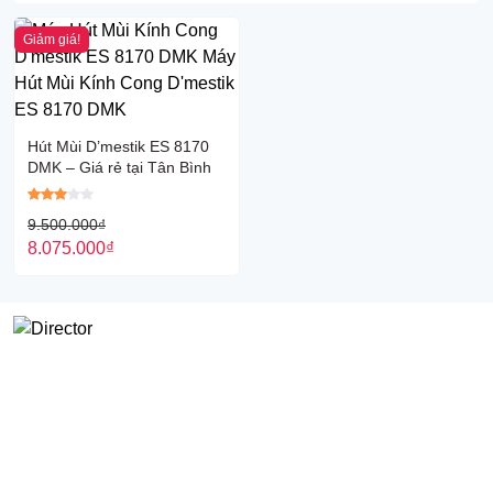
Giảm giá!
Hút Mùi D’mestik ES 8170
DMK – Giá rẻ tại Tân Bình
9.500.000
₫
8.075.000
₫