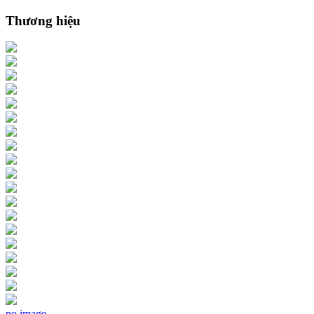
Thương hiệu
no image