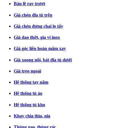
Bản lề ray trượt
Giá chén đĩa tủ trên
Giá chén đựng chai lọ tẩy
Giá dao thớt, gia vị inox
Giá góc liên hoàn mâm xay
Giá xoong nồi, bát đĩa tủ dưới
Giá treo ngoài
Hệ thống tay nắm
Hệ thống tủ áo
Hệ thống tủ kho
Khay chia thìa, nĩa
Thùng gạo, thùng rác