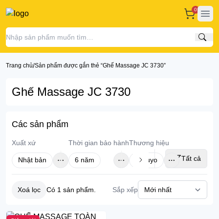
0
Ope
Tìm
/
Trang chủ
Sản phẩm được gắn thẻ “Ghế Massage JC 3730”
Ghế Massage JC 3730
Các sản phẩm
Xuất xứ
Thời gian bảo hành
Thương hiệu
Tất cả
Nhật bản
6 năm
Tokuyo
Xoá lọc
Sắp xếp
Có
1
sản phẩm.