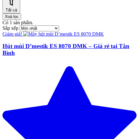
Tất cả
Xoá lọc
Có
1
sản phẩm.
Sắp xếp
Giảm giá!
Hút mùi D’mestik ES 8070 DMK – Giá rẻ tại Tân
Bình