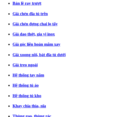
Bản lề ray trượt
Giá chén đĩa tủ trên
Giá chén đựng chai lọ tẩy
Giá dao thớt, gia vị inox
Giá góc liên hoàn mâm xay
Giá xoong nồi, bát đĩa tủ dưới
Giá treo ngoài
Hệ thống tay nắm
Hệ thống tủ áo
Hệ thống tủ kho
Khay chia thìa, nĩa
Thùng gạo, thùng rác