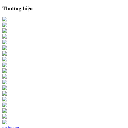
Thương hiệu
no image