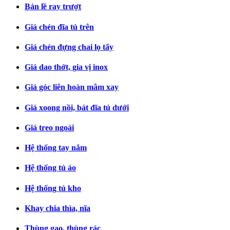
Bản lề ray trượt
Giá chén đĩa tủ trên
Giá chén đựng chai lọ tẩy
Giá dao thớt, gia vị inox
Giá góc liên hoàn mâm xay
Giá xoong nồi, bát đĩa tủ dưới
Giá treo ngoài
Hệ thống tay nắm
Hệ thống tủ áo
Hệ thống tủ kho
Khay chia thìa, nĩa
Thùng gạo, thùng rác