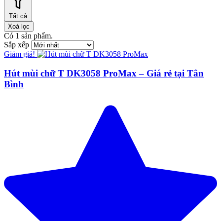
Tất cả
Xoá lọc
Có
1
sản phẩm.
Sắp xếp
Giảm giá!
Hút mùi chữ T DK3058 ProMax – Giá rẻ tại Tân
Bình