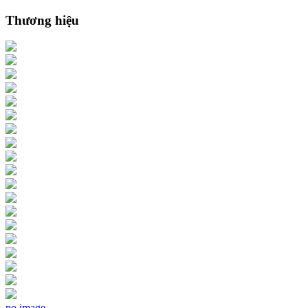
Thương hiệu
no image