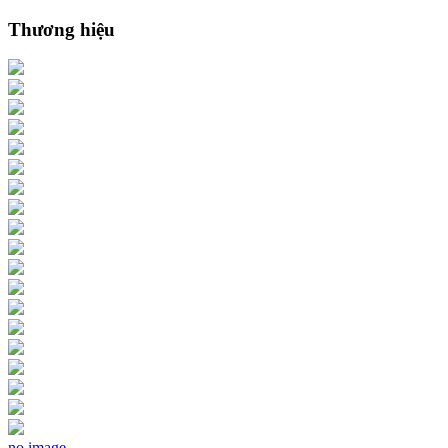
Thương hiệu
no image