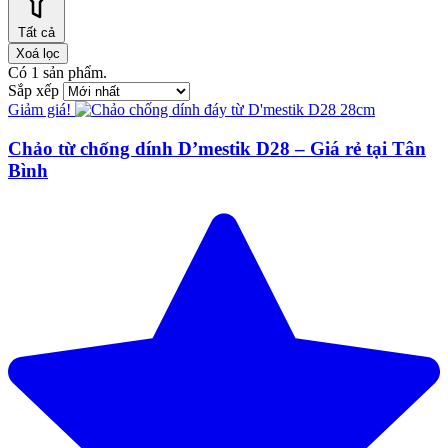
Tất cả
Xoá lọc
Có
1
sản phẩm.
Sắp xếp
Giảm giá!
Chảo từ chống dính D’mestik D28 – Giá rẻ tại Tân
Bình