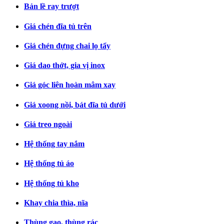
Bản lề ray trượt
Giá chén đĩa tủ trên
Giá chén đựng chai lọ tẩy
Giá dao thớt, gia vị inox
Giá góc liên hoàn mâm xay
Giá xoong nồi, bát đĩa tủ dưới
Giá treo ngoài
Hệ thống tay nắm
Hệ thống tủ áo
Hệ thống tủ kho
Khay chia thìa, nĩa
Thùng gạo, thùng rác