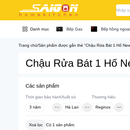
Danh mục
Bếp Gas
Bếp hồng ngoại
Trang chủ
/
Sản phẩm được gắn thẻ “Chậu Rửa Bát 1 Hố Ne
Bếp / bếp từ / bếp
Chậu Rửa Bát 1 Hố N
Bếp / bếp từ 
gas...
Bếp hồng ngoại
Máy hút mùi
Các sản phẩm
Bếp hồng ngoại B
Thời gian bảo hành
Xuất xứ
Thương hiệu
Bếp hồng ngoại C
Chậu vòi rửa chén
3 năm
Hà Lan
Reginox
Bếp hồng ngoại D
Lò nướng / lò vi
Bếp hồng ngoại Ch
sóng
Xoá lọc
Có
1
sản phẩm.
Bếp hồng ngoại El