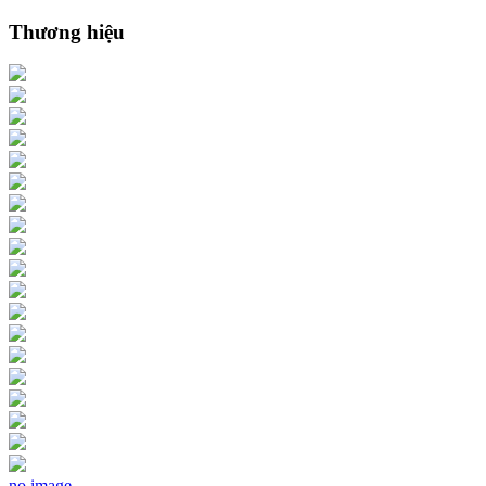
Thương hiệu
no image