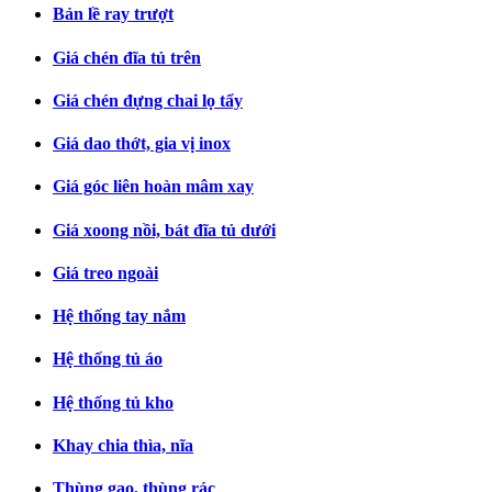
Bản lề ray trượt
Giá chén đĩa tủ trên
Giá chén đựng chai lọ tẩy
Giá dao thớt, gia vị inox
Giá góc liên hoàn mâm xay
Giá xoong nồi, bát đĩa tủ dưới
Giá treo ngoài
Hệ thống tay nắm
Hệ thống tủ áo
Hệ thống tủ kho
Khay chia thìa, nĩa
Thùng gạo, thùng rác