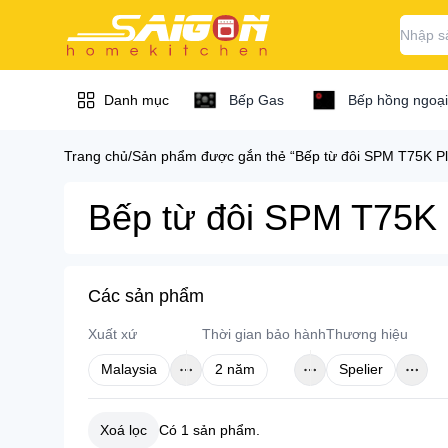
Danh mục
Bếp Gas
Bếp hồng ngoại
Trang chủ
/
Sản phẩm được gắn thẻ “Bếp từ đôi SPM T75K Plus
Bếp / bếp từ / bếp
Bếp từ đôi SPM T75K P
Bếp / bếp từ 
gas...
Bếp hồng ngoại
Máy hút mùi
Các sản phẩm
Bếp hồng ngoại B
Xuất xứ
Thời gian bảo hành
Thương hiệu
Bếp hồng ngoại C
Chậu vòi rửa chén
Malaysia
2 năm
Spelier
Bếp hồng ngoại D
Lò nướng / lò vi
Bếp hồng ngoại Ch
sóng
Xoá lọc
Có
1
sản phẩm.
Bếp hồng ngoại El