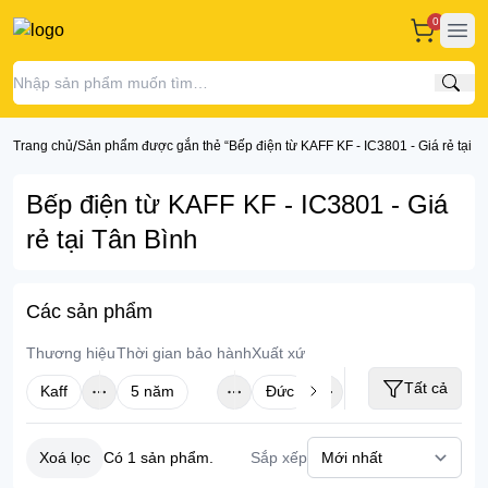
0
Ope
Tìm
/
Trang chủ
Sản phẩm được gắn thẻ “Bếp điện từ KAFF KF - IC3801 - Giá rẻ tại T
Bếp điện từ KAFF KF - IC3801 - Giá
rẻ tại Tân Bình
Các sản phẩm
Thương hiệu
Thời gian bảo hành
Xuất xứ
Tất cả
Kaff
5 năm
Đức
Xoá lọc
Sắp xếp
Có
1
sản phẩm.