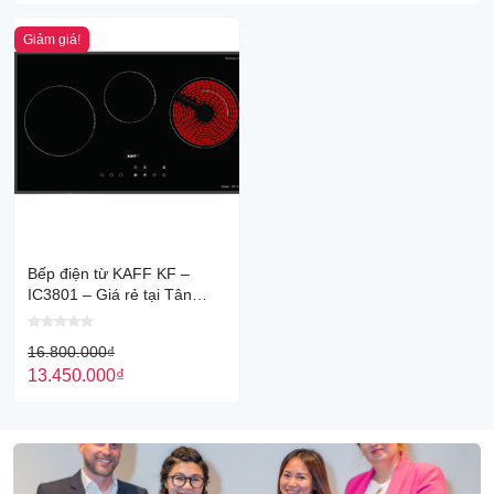
Giảm giá!
Bếp điện từ KAFF KF –
IC3801 – Giá rẻ tại Tân
Bình
16.800.000
₫
13.450.000
₫