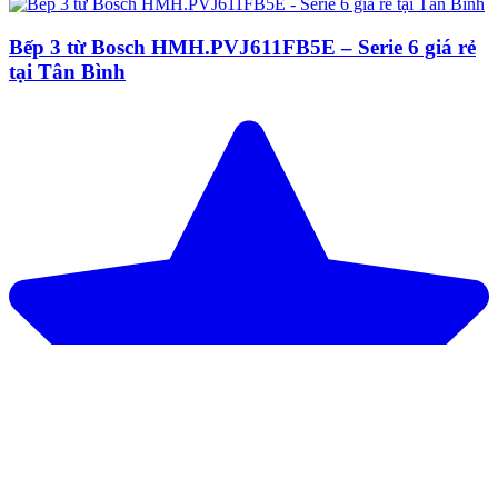
Bếp 3 từ Bosch HMH.PVJ611FB5E – Serie 6 giá rẻ
tại Tân Bình