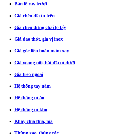
Bản lề ray trượt
Giá chén đĩa tủ trên
Giá chén đựng chai lọ tẩy
Giá dao thớt, gia vị inox
Giá góc liên hoàn mâm xay
Giá xoong nồi, bát đĩa tủ dưới
Giá treo ngoài
Hệ thống tay nắm
Hệ thống tủ áo
Hệ thống tủ kho
Khay chia thìa, nĩa
Thùng gạo, thùng rác