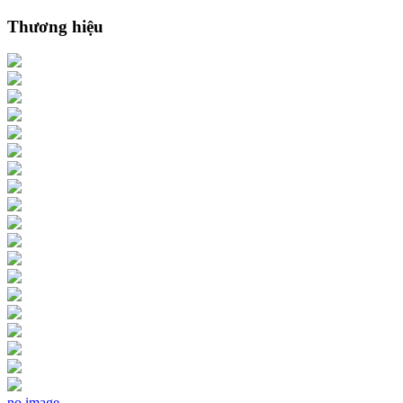
Thương hiệu
no image