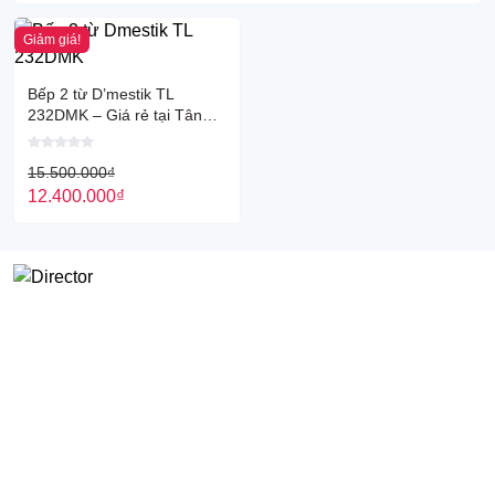
Giảm giá!
Bếp 2 từ D’mestik TL
232DMK – Giá rẻ tại Tân
Bình
15.500.000
₫
12.400.000
₫