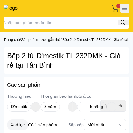
0
Ope
Tìm
/
Trang chủ
Sản phẩm được gắn thẻ “Bếp 2 từ D'mestik TL 232DMK - Giá rẻ tại T
Bếp 2 từ D'mestik TL 232DMK - Giá
rẻ tại Tân Bình
Các sản phẩm
Thương hiệu
Thời gian bảo hành
Xuất xứ
Tất cả
D'mestik
3 năm
Chính hãng
Xoá lọc
Sắp xếp
Có
1
sản phẩm.