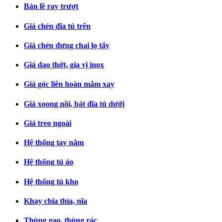
Bản lề ray trượt
Giá chén đĩa tủ trên
Giá chén đựng chai lọ tẩy
Giá dao thớt, gia vị inox
Giá góc liên hoàn mâm xay
Giá xoong nồi, bát đĩa tủ dưới
Giá treo ngoài
Hệ thống tay nắm
Hệ thống tủ áo
Hệ thống tủ kho
Khay chia thìa, nĩa
Thùng gạo, thùng rác