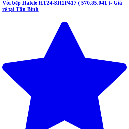
Vòi bếp Hafele HT24-SH1P417 ( 570.85.041 )- Giá
rẻ tại Tân Bình