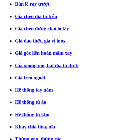
Bản lề ray trượt
Giá chén đĩa tủ trên
Giá chén đựng chai lọ tẩy
Giá dao thớt, gia vị inox
Giá góc liên hoàn mâm xay
Giá xoong nồi, bát đĩa tủ dưới
Giá treo ngoài
Hệ thống tay nắm
Hệ thống tủ áo
Hệ thống tủ kho
Khay chia thìa, nĩa
Thùng gạo, thùng rác