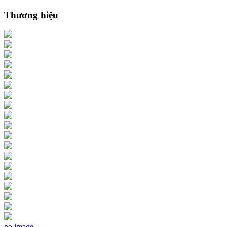
Thương hiệu
no image