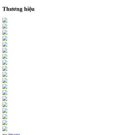
Thương hiệu
no image