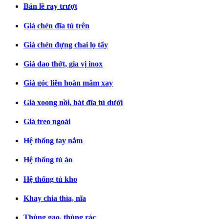
Bản lề ray trượt
Giá chén đĩa tủ trên
Giá chén đựng chai lọ tẩy
Giá dao thớt, gia vị inox
Giá góc liên hoàn mâm xay
Giá xoong nồi, bát đĩa tủ dưới
Giá treo ngoài
Hệ thống tay nắm
Hệ thống tủ áo
Hệ thống tủ kho
Khay chia thìa, nĩa
Thùng gạo, thùng rác