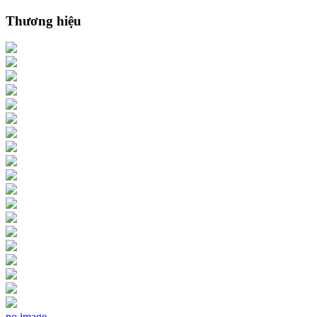
Thương hiệu
no image