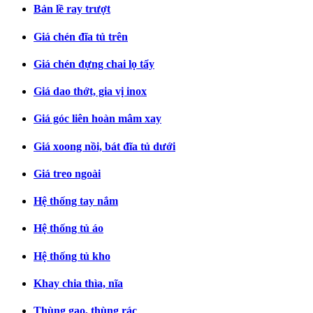
Bản lề ray trượt
Giá chén đĩa tủ trên
Giá chén đựng chai lọ tẩy
Giá dao thớt, gia vị inox
Giá góc liên hoàn mâm xay
Giá xoong nồi, bát đĩa tủ dưới
Giá treo ngoài
Hệ thống tay nắm
Hệ thống tủ áo
Hệ thống tủ kho
Khay chia thìa, nĩa
Thùng gạo, thùng rác