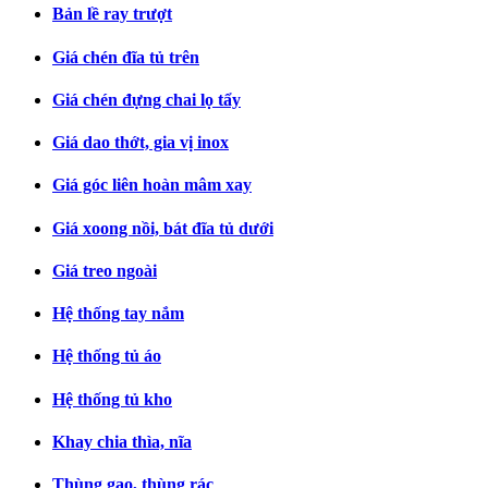
Bản lề ray trượt
Giá chén đĩa tủ trên
Giá chén đựng chai lọ tẩy
Giá dao thớt, gia vị inox
Giá góc liên hoàn mâm xay
Giá xoong nồi, bát đĩa tủ dưới
Giá treo ngoài
Hệ thống tay nắm
Hệ thống tủ áo
Hệ thống tủ kho
Khay chia thìa, nĩa
Thùng gạo, thùng rác