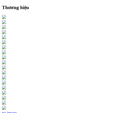
Thương hiệu
no image