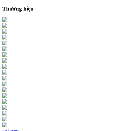
Thương hiệu
no image