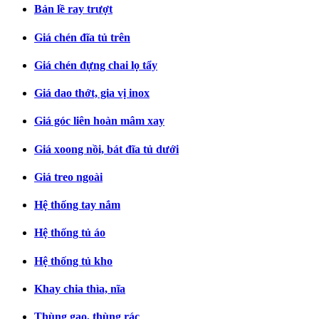
Bản lề ray trượt
Giá chén đĩa tủ trên
Giá chén đựng chai lọ tẩy
Giá dao thớt, gia vị inox
Giá góc liên hoàn mâm xay
Giá xoong nồi, bát đĩa tủ dưới
Giá treo ngoài
Hệ thống tay nắm
Hệ thống tủ áo
Hệ thống tủ kho
Khay chia thìa, nĩa
Thùng gạo, thùng rác