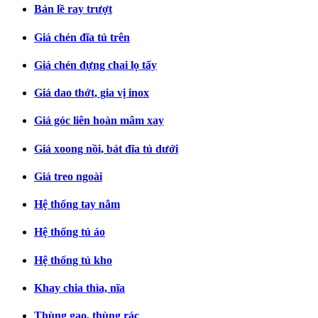
Bản lề ray trượt
Giá chén đĩa tủ trên
Giá chén đựng chai lọ tẩy
Giá dao thớt, gia vị inox
Giá góc liên hoàn mâm xay
Giá xoong nồi, bát đĩa tủ dưới
Giá treo ngoài
Hệ thống tay nắm
Hệ thống tủ áo
Hệ thống tủ kho
Khay chia thìa, nĩa
Thùng gạo, thùng rác