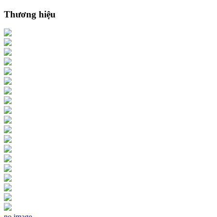
Thương hiệu
no image