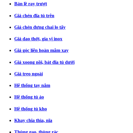
Bản lề ray trượt
Giá chén đĩa tủ trên
Giá chén đựng chai lọ tẩy
Giá dao thớt, gia vị inox
Giá góc liên hoàn mâm xay
Giá xoong nồi, bát đĩa tủ dưới
Giá treo ngoài
Hệ thống tay nắm
Hệ thống tủ áo
Hệ thống tủ kho
Khay chia thìa, nĩa
Thùng gạo, thùng rác