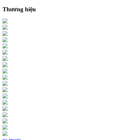
Thương hiệu
no image