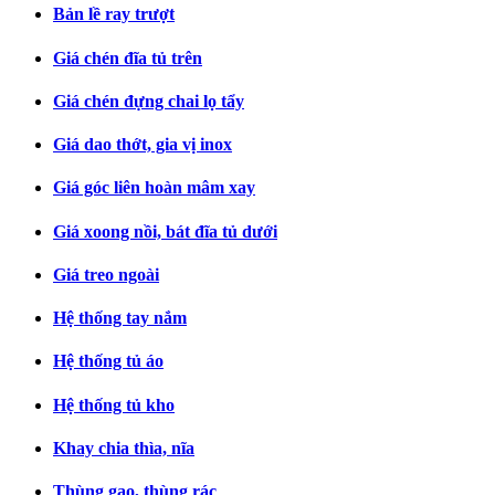
Bản lề ray trượt
Giá chén đĩa tủ trên
Giá chén đựng chai lọ tẩy
Giá dao thớt, gia vị inox
Giá góc liên hoàn mâm xay
Giá xoong nồi, bát đĩa tủ dưới
Giá treo ngoài
Hệ thống tay nắm
Hệ thống tủ áo
Hệ thống tủ kho
Khay chia thìa, nĩa
Thùng gạo, thùng rác