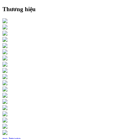
Thương hiệu
no image