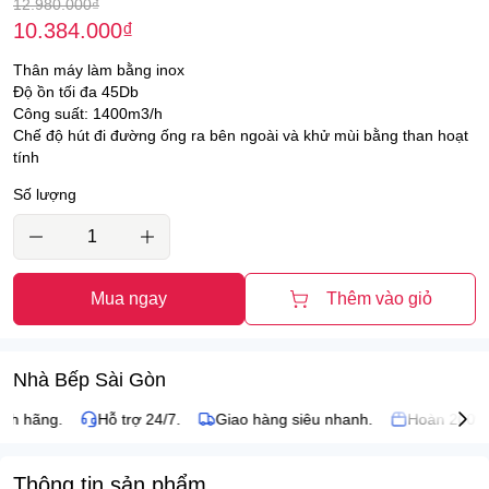
12.980.000
₫
10.384.000
₫
Thân máy làm bằng inox
Độ ồn tối đa 45Db
Công suất: 1400m3/h
Chế độ hút đi đường ống ra bên ngoài và khử mùi bằng than hoạt
tính
Số lượng
Mua ngay
Thêm vào giỏ
Nhà Bếp Sài Gòn
nh hãng.
Hỗ trợ 24/7.
Giao hàng siêu nhanh.
Hoàn 200% n
Thông tin sản phẩm