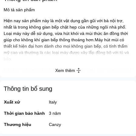
Mô tả sản phẩm
Hiện nay sản phẩm này là một vật dụng gần gũi với bà nội trợ,
nhất là trong không gian bếp chật hẹp của những ngôi nhà phố.
Loại máy này dễ sử dụng, vừa hút khói và mùi thức ăn đồng thời
giúp cho không khí gian bếp thông thoáng hơn.Máy hút mùi có
thiết kế hiện đại hơn dành cho mọi không gian bếp, có tính thẩm
mỹ cao và thường là các loại máy được xây lắp đồng bộ với tủ và
bếp.
Máy hút mùi Canzy CZ-V57 , được xuất sứ Italy, máy được thiết kế
Xem thêm
dạng treo áp tường, phù hợp với không gian nhà bếp thiết kế dạng
tủ liền lạc , Máy hút mùi Canzy CZ-V57, đạt tiêu chuẩn với nhiều
Thông tin bổ sung
chức năng thông minh và hiện đại nhưng vô cùng tiết kiệm điện,
máy gồm 2 chế độ: đi đường ống thoát ra ngoài hoặc dùng than
hoạt tính
Xuất xứ
Italy
Thiết kế sang trọng
Thời gian bảo hành
3 năm
Thương hiệu
Canzy
Máy thường bao gồm các bộ phận cơ bản như lớp ngoài bảo vệ,