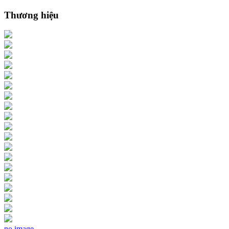
Thương hiệu
no image