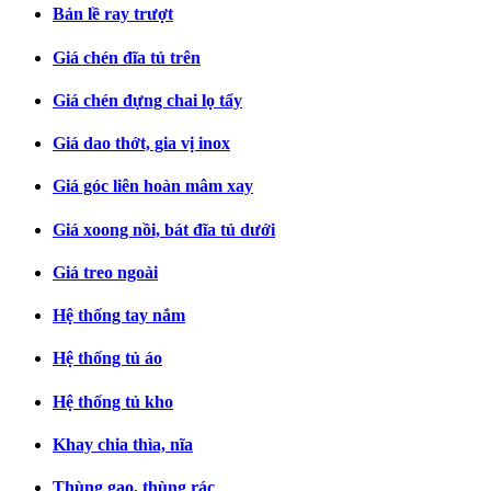
Bản lề ray trượt
Giá chén đĩa tủ trên
Giá chén đựng chai lọ tẩy
Giá dao thớt, gia vị inox
Giá góc liên hoàn mâm xay
Giá xoong nồi, bát đĩa tủ dưới
Giá treo ngoài
Hệ thống tay nắm
Hệ thống tủ áo
Hệ thống tủ kho
Khay chia thìa, nĩa
Thùng gạo, thùng rác