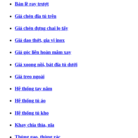
Bản lề ray trượt
Giá chén đĩa tủ trên
Giá chén đựng chai lọ tẩy
Giá dao thớt, gia vị inox
Giá góc liên hoàn mâm xay
Giá xoong nồi, bát đĩa tủ dưới
Giá treo ngoài
Hệ thống tay nắm
Hệ thống tủ áo
Hệ thống tủ kho
Khay chia thìa, nĩa
Thùng gạo, thùng rác