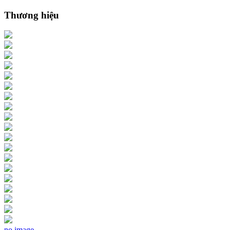
Thương hiệu
no image