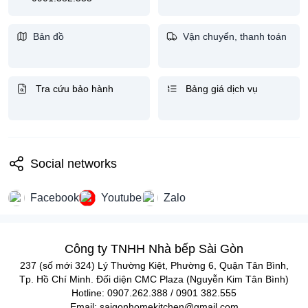
237(Số mới 324)Lý Thường Kiệt, P.6, Quận Tân Bình –
0907.2626.388- 0901.382.555
Bản đồ
Vận chuyển, thanh toán
Tra cứu bảo hành
Bảng giá dịch vụ
Social networks
Facebook
Youtube
Zalo
Công ty TNHH Nhà bếp Sài Gòn
237 (số mới 324) Lý Thường Kiệt, Phường 6, Quận Tân Bình,
Tp. Hồ Chí Minh. Đối diện CMC Plaza (Nguyễn Kim Tân Bình)
Hotline: 0907.262.388 / 0901 382.555
Email: saigonhomekitchen@gmail.com