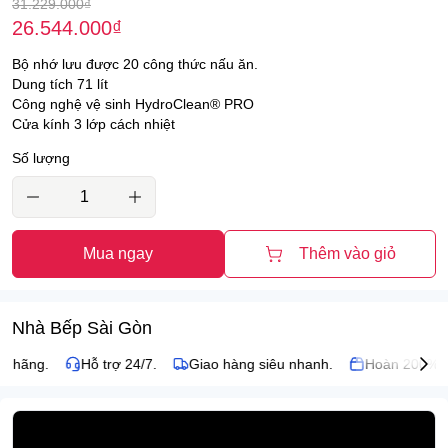
31.229.000
₫
26.544.000
₫
Bộ nhớ lưu được 20 công thức nấu ăn.
Dung tích 71 lít
Công nghệ vệ sinh HydroClean® PRO
Cửa kính 3 lớp cách nhiệt
Số lượng
Mua ngay
Thêm vào giỏ
Nhà Bếp Sài Gòn
 hãng.
Hỗ trợ 24/7.
Giao hàng siêu nhanh.
Hoàn 200% nế