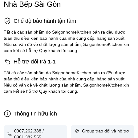
những món ăn cần được nướng giòn phía dưới như bánh pizza và
Nhà Bếp Sài Gòn
các loại bánh nướng. Chức năng này cũng có thể sử dụng để sấy
khô các loại thảo mộc và nấu cách thủy.
Lò nướng Teka HLB 860 có ray trượt đỡ khay, có thể kéo ra ngoài
Chế độ bảo hành tận tâm
lò, hạn chế tối đa nguy cơ bị bỏng
Tất cả các sản phẩm do SaigonhomeKitchen bán ra đều được
Lý do bạn nên mua tại Saigon Home Kitchen
tuân thủ điều kiện bảo hành của nhà cung cấp, hãng sản xuất.
Nếu có vấn đề về chất lượng sản phẩm, SaigonhomeKitchen xin
-Mức giá cạnh tranh nhất trên thị trường nhà bếp.
cam kết sẽ hỗ trợ Quý khách tới cùng.
-Miễn phí giao hàng lắp đặt tại TPHCM và Hà Nội.
Hỗ trợ đổi trả 1-1
-Với nhiều chính sách khuyến mãi và nhiều quà tặng hấp dẫn khi
Tất cả các sản phẩm do SaigonhomeKitchen bán ra đều được
khách hàng mua sản phẩm.
tuân thủ điều kiện bảo hành của nhà cung cấp, hãng sản xuất.
Nếu có vấn đề về chất lượng sản phẩm, SaigonhomeKitchen xin
-Sản phẩm cam kết chính hãng 100%.
cam kết sẽ hỗ trợ Quý khách tới cùng.
-Chính sách bảo hàng chính hãng sản phẩm lên đến 2 năm và
bảo trì trọn đời sản phẩm.
Thông tin hữu ích
Hãy gọi đến ngay Hotline 0907.2626.388- 0901.382.555 để đặt và
được tư vấn chi tiết hơn về sản phẩm.
0907.262.388 /
Group trao đổi và hỗ trợ
Hoặc hãy đến với cửa hàng chúng tôi:
0901.382.555