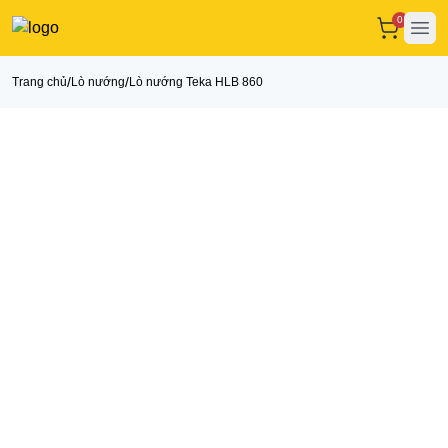
0
Ope
/
/
Trang chủ
Lò nướng
Lò nướng Teka HLB 860