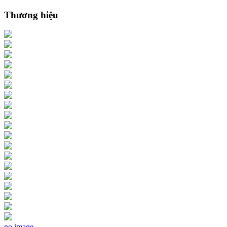
Thương hiệu
no image