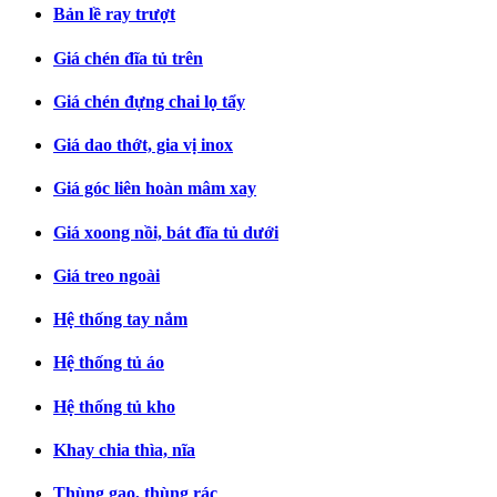
Bản lề ray trượt
Giá chén đĩa tủ trên
Giá chén đựng chai lọ tẩy
Giá dao thớt, gia vị inox
Giá góc liên hoàn mâm xay
Giá xoong nồi, bát đĩa tủ dưới
Giá treo ngoài
Hệ thống tay nắm
Hệ thống tủ áo
Hệ thống tủ kho
Khay chia thìa, nĩa
Thùng gạo, thùng rác