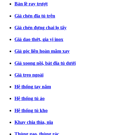
Bản lề ray trượt
Giá chén đĩa tủ trên
Giá chén đựng chai lọ tẩy
Giá dao thớt, gia vị inox
Giá góc liên hoàn mâm xay
Giá xoong nồi, bát đĩa tủ dưới
Giá treo ngoài
Hệ thống tay nắm
Hệ thống tủ áo
Hệ thống tủ kho
Khay chia thìa, nĩa
Thùng gạo, thùng rác