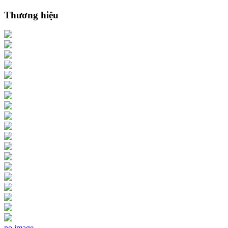
Thương hiệu
no image